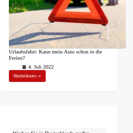
Urlaubsfahrt: Kann mein Auto schon in die
Ferien?
4. Juli 2022
Weiterlesen
Urlaubsfahrt:
Kann
mein
Auto
schon
in
die
Ferien?