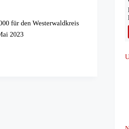
00 für den Westerwaldkreis
Mai 2023
U
dkreis
N