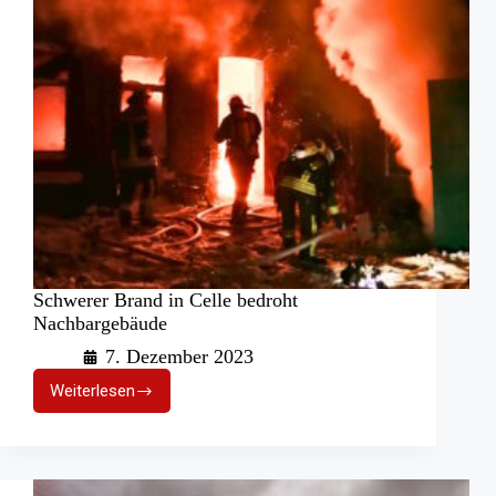
Schwerer Brand in Celle bedroht
Nachbargebäude
7. Dezember 2023
Weiterlesen
Schwerer
Brand
in
Celle
bedroht