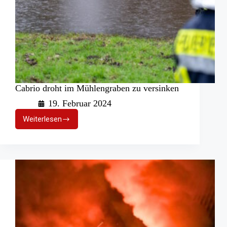
Cabrio droht im Mühlengraben zu versinken
19. Februar 2024
Weiterlesen
Cabrio
droht
im
Mühlengraben
zu
versinken