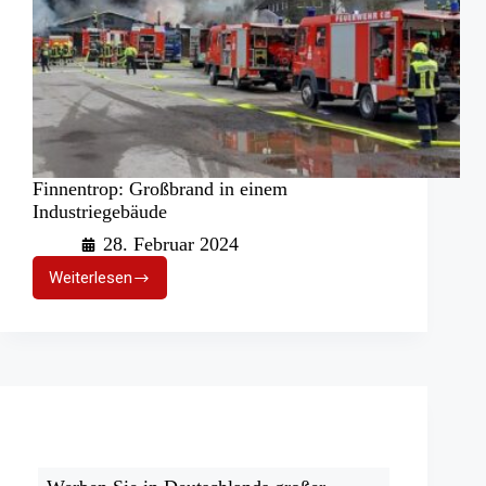
Finnentrop: Großbrand in einem
Industriegebäude
28. Februar 2024
Weiterlesen
Finnentrop:
Großbrand
in
einem
Industriegebäude