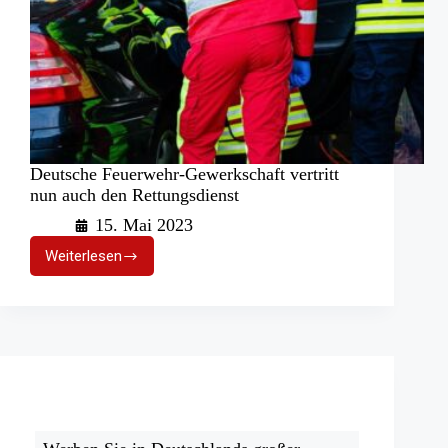
Deutsche Feuerwehr-Gewerkschaft vertritt
nun auch den Rettungsdienst
15. Mai 2023
Weiterlesen
Deutsche
Feuerwehr-
Gewerkschaft
vertritt
nun
auch
den
Rettungsdienst