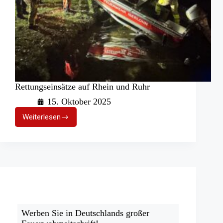
Rettungseinsätze auf Rhein und Ruhr
15. Oktober 2025
Weiterlesen
Rettungseinsätze
auf
Rhein
und
Ruhr
Werben Sie in Deutschlands großer