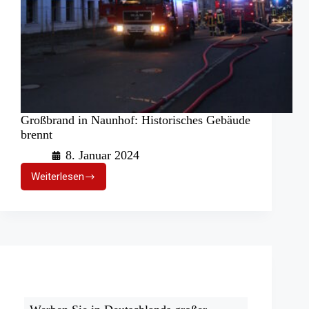
Großbrand in Naunhof: Historisches Gebäude
brennt
8. Januar 2024
Weiterlesen
Großbrand
in
Naunhof:
Historisches
Gebäude
brennt