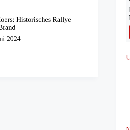
ers: Historisches Rallye-
Brand
uni 2024
r
U
hes
N