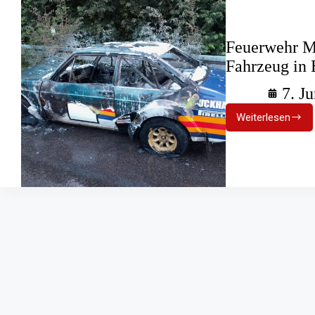
Feuerwehr Mo
Fahrzeug in 
7. J
Weiterlesen
Feuerweh
Moers:
Historisc
Rallye-
Fahrzeug
in
Brand