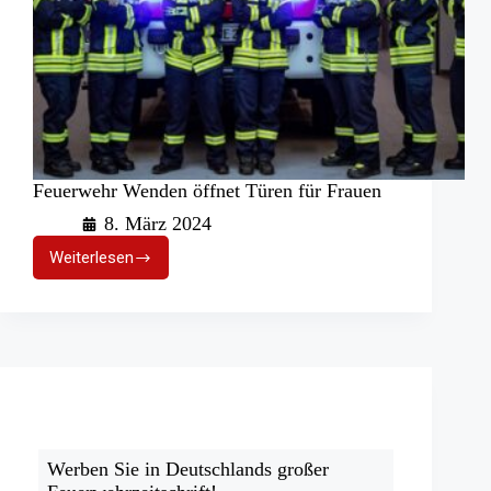
Feuerwehr Wenden öffnet Türen für Frauen
8. März 2024
Weiterlesen
Feuerwehr
Wenden
öffnet
Türen
für
Frauen
Werben Sie in Deutschlands großer