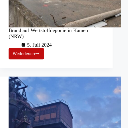
Brand auf Wertstoffdeponie in Kamen
(NRW)
5. Juli 2024
Weiterlesen
Brand
auf
Wertstoffdeponie
in
Kamen
(NRW)