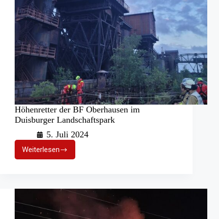
Höhenretter der BF Oberhausen im
Duisburger Landschaftspark
5. Juli 2024
Weiterlesen
Höhenretter
der
BF
Oberhausen
im
Duisburger
Landschaftspark