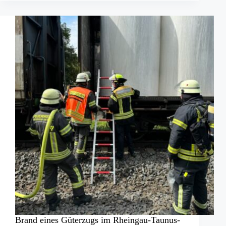
in
Essen-
Altendorf
Brand eines Güterzugs im Rheingau-Taunus-