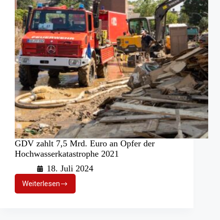
GDV zahlt 7,5 Mrd. Euro an Opfer der
Hochwasserkatastrophe 2021
18. Juli 2024
Weiterlesen
GDV
zahlt
7,5
Mrd.