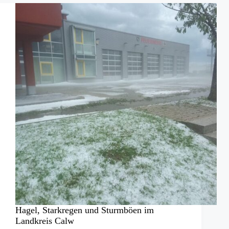
Euro
an
Opfer
der
Hochwasserkatastrophe
2021
Hagel, Starkregen und Sturmböen im
Landkreis Calw