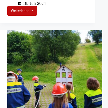
18. Juli 2024
Weiterlesen
Hagel,
Starkregen
und
Sturmböen
im
Landkreis
Calw