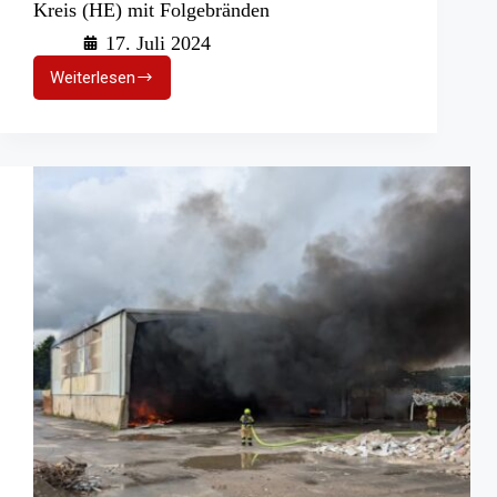
Kreis (HE) mit Folgebränden
17. Juli 2024
Weiterlesen
Brand
eines
Güterzugs
im
Rheingau-
Taunus-
Kreis
(HE)
mit
Folgebränden