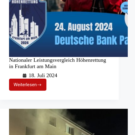
Nationaler Leistungsvergleich Höhenrettung
in Frankfurt am Main
18. Juli 2024
Weiterlesen
Nationaler
Leistungsvergleich
Höhenrettung
in
Frankfurt
am
Main