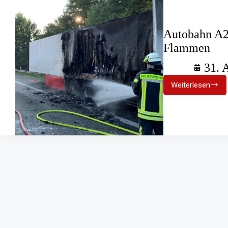
Autobahn A2:
Flammen
31. 
Weiterlesen
Autobahn
A2:
Lkw
mit
20
Tonnen
Fleisch
in
Flammen