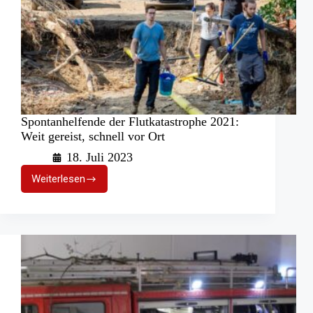
Spontanhelfende der Flutkatastrophe 2021:
Weit gereist, schnell vor Ort
18. Juli 2023
Weiterlesen
Spontanhelfende
der
Flutkatastrophe
2021:
Weit
gereist,
schnell
vor
Ort