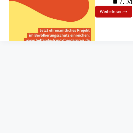
7. M
Weiterlesen
Förderpre
Helfende
Hand
2025
–
Bewerbung
gestartet!