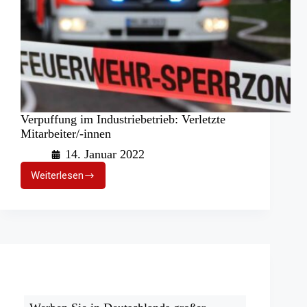
Verpuffung im Industriebetrieb: Verletzte
Mitarbeiter/-innen
14. Januar 2022
Weiterlesen
Verpuffung
im
Industriebetrieb:
Verletzte
Mitarbeiter/-
innen