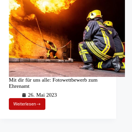
Mit dir für uns alle: Fotowettbewerb zum
Ehrenamt
26. Mai 2023
Weiterlesen
Mit
dir
für
uns
alle: