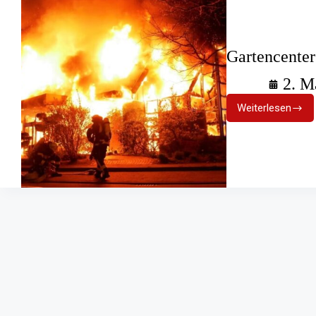
Gartencenter
2. M
Weiterlesen
Gartencen
in
Celle:
Vollbrand