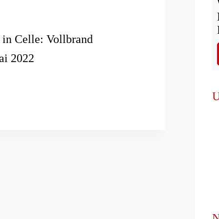
 in Celle: Vollbrand
ai 2022
ter
U
N