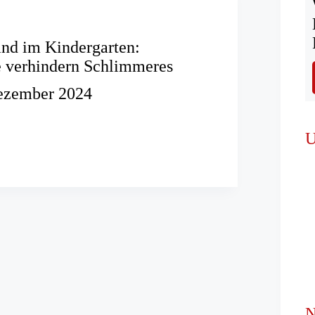
nd im Kindergarten:
e verhindern Schlimmeres
ezember 2024
brand
U
en:
fte
n
res
N