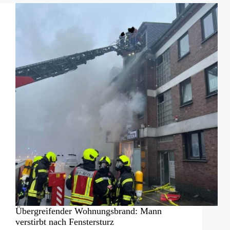
LFV
Niederösterreich
Übergreifender Wohnungsbrand: Mann
verstirbt nach Fenstersturz