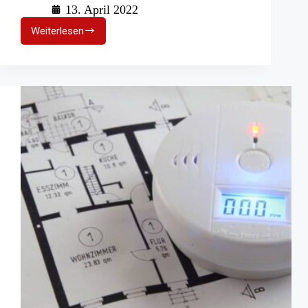
13. April 2022
Weiterlesen
Übergreifender
Wohnungsbrand:
Mann
verstirbt
nach
Fenstersturz