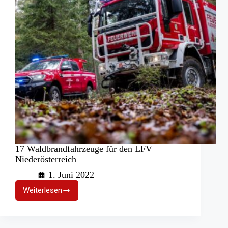
17 Waldbrandfahrzeuge für den LFV
Niederösterreich
1. Juni 2022
Weiterlesen
17
Waldbrandfahrzeuge
für
den