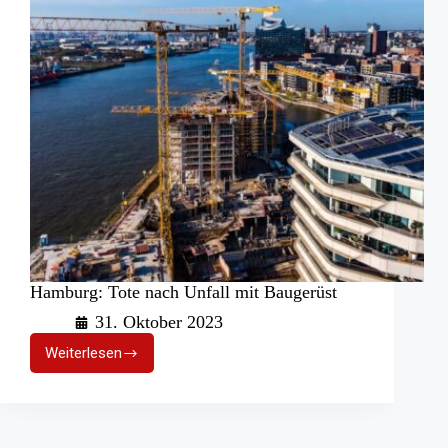
Hamburg: Tote nach Unfall mit Baugerüst
31. Oktober 2023
Weiterlesen
Hamburg:
Tote
nach
Unfall
mit