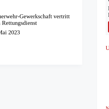
erwehr-Gewerkschaft vertritt
 Rettungsdienst
Mai 2023
r-
U
haft
ienst
N