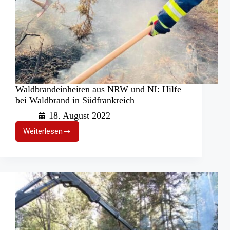
Waldbrandeinheiten aus NRW und NI: Hilfe
bei Waldbrand in Südfrankreich
18. August 2022
Weiterlesen
Waldbrandeinheiten
aus
NRW
und
NI:
Hilfe
bei
Waldbrand
in
Südfrankreich