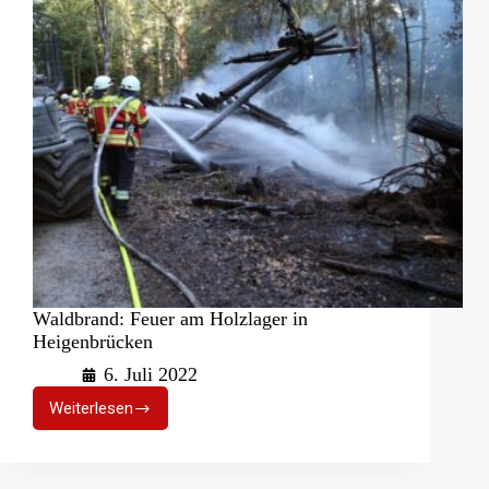
Waldbrand: Feuer am Holzlager in
Heigenbrücken
6. Juli 2022
Weiterlesen
Waldbrand:
Feuer
am
Holzlager