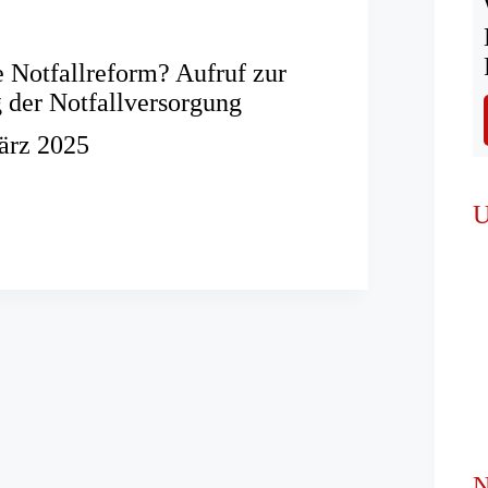
e Notfallreform? Aufruf zur
 der Notfallversorgung
ärz 2025
U
form?
rung
rsorgung
N