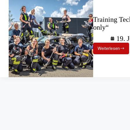
Training Tec
only“
19. 
Weiterlesen
Training
Technisc
Hilfeleistu
„women
only“