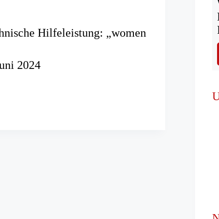
hnische Hilfeleistung: „women
Juni 2024
he
U
ng:
N