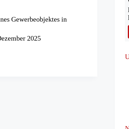
nes Gewerbeobjektes in
Dezember 2025
d
U
bjektes
im
N