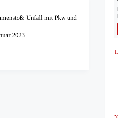
mmenstoß: Unfall mit Pkw und
anuar 2023
usammenstoß:
U
er
N