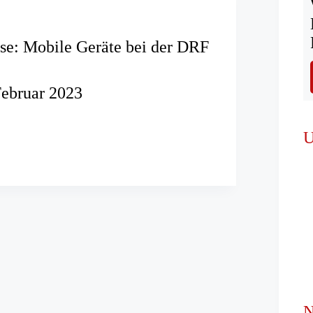
se: Mobile Geräte bei der DRF
Februar 2023
alyse:
U
ng
N