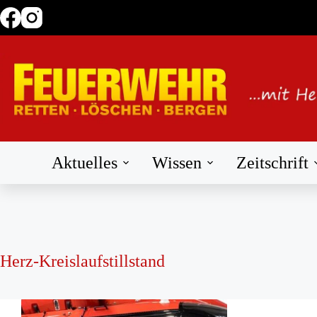
Zum
Inhalt
springen
Aktuelles
Wissen
Zeitschrift
Herz-Kreislaufstillstand