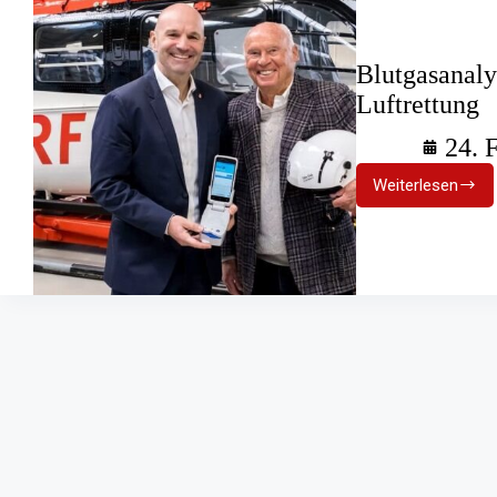
Blutgasanaly
Luftrettung
24. 
Weiterlesen
Blutgasan
Mobile
Geräte
bei
der
DRF
Luftrettu