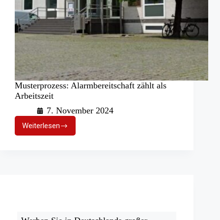
Musterprozess: Alarmbereitschaft zählt als
Arbeitszeit
7. November 2024
Weiterlesen
Musterprozess:
Alarmbereitschaft
zählt
als
Arbeitszeit