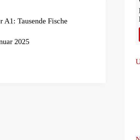
er A1: Tausende Fische
anuar 2025
U
N