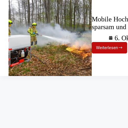
Mobile Hochd
sparsam und 
6. O
Weiterlesen
Mobile
Hochdruc
Löschanla
Effizient,
sparsam
und
autark