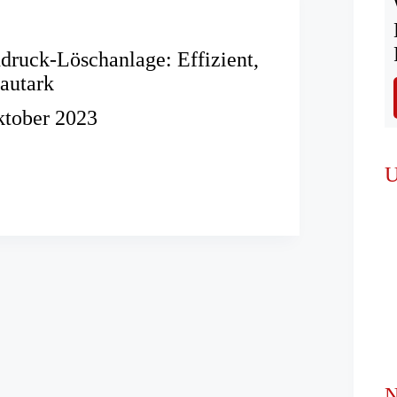
ruck-Löschanlage: Effizient,
autark
ktober 2023
k-
U
ge:
N