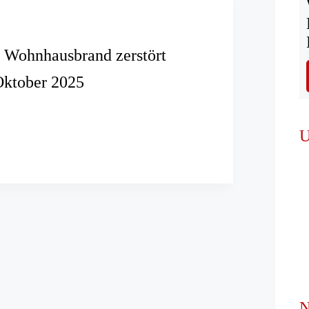
 Wohnhausbrand zerstört
Oktober 2025
U
brand
N