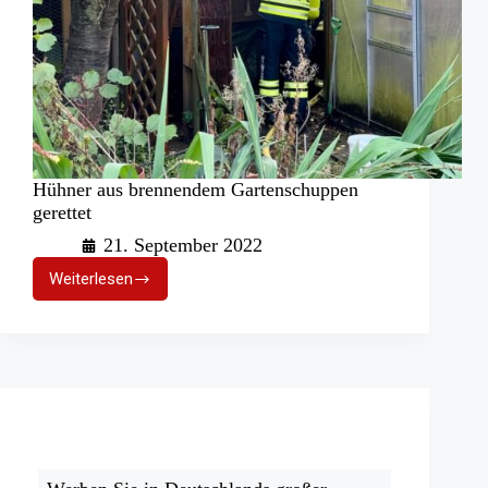
Hühner aus brennendem Gartenschuppen
gerettet
21. September 2022
Weiterlesen
Hühner
aus
brennendem
Gartenschuppen
gerettet