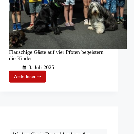
Flauschige Gäste auf vier Pfoten begeistern
die Kinder
8. Juli 2025
Weiterlesen
Flauschige
Gäste
auf
vier
Pfoten
begeistern
die
Kinder