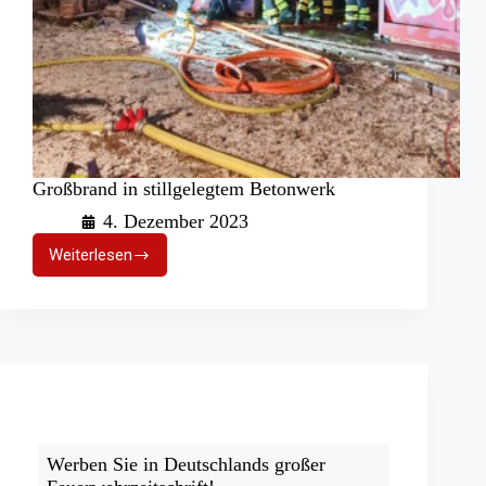
Großbrand in stillgelegtem Betonwerk
4. Dezember 2023
Weiterlesen
Großbrand
in
stillgelegtem
Betonwerk
Werben Sie in Deutschlands großer