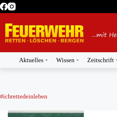
Zum
Inhalt
springen
Aktuelles
Wissen
Zeitschrift
#ichrettedeinleben