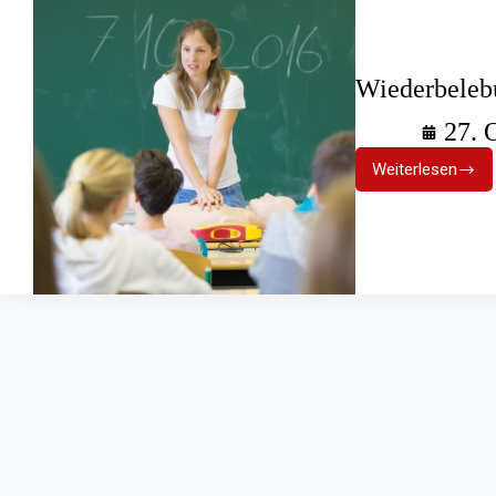
Wiederbelebu
27. 
Weiterlesen
Wiederbel
als
Schulfach