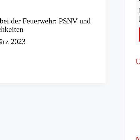
 bei der Feuerwehr: PSNV und
chkeiten
ärz 2023
en
U
:
iten
N