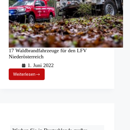
17 Waldbrandfahrzeuge für den LFV
Niederösterreich
1. Juni 2022
Weiterlesen
17
Waldbrandfahrzeuge
für
den
LFV
Niederösterreich