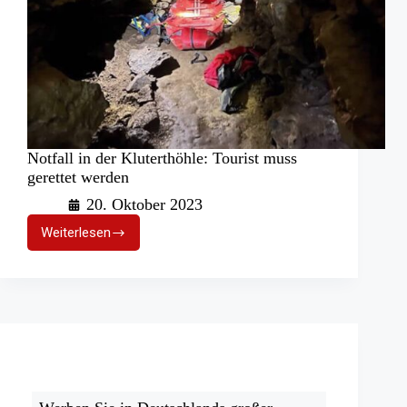
Notfall in der Kluterthöhle: Tourist muss
gerettet werden
20. Oktober 2023
Weiterlesen
Notfall
in
der
Kluterthöhle:
Tourist
muss
gerettet
werden