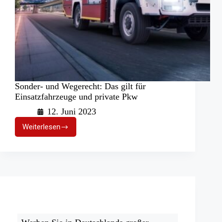
Sonder- und Wegerecht: Das gilt für
Einsatzfahrzeuge und private Pkw
12. Juni 2023
Weiterlesen
Sonder-
und
Wegerecht:
Das
gilt
für
Einsatzfahrzeuge
und
private
Pkw