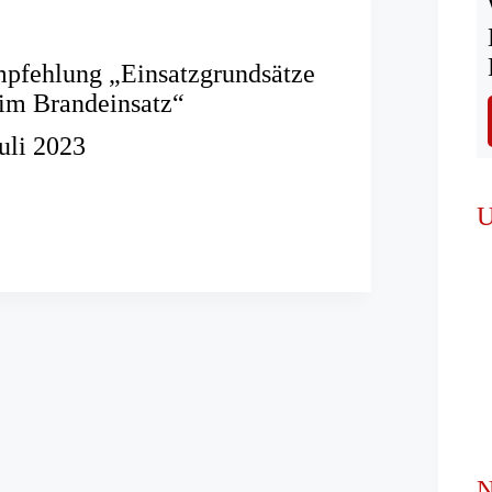
pfehlung „Einsatzgrundsätze
im Brandeinsatz“
Juli 2023
ehlung
U
rundsätze
atz“
N