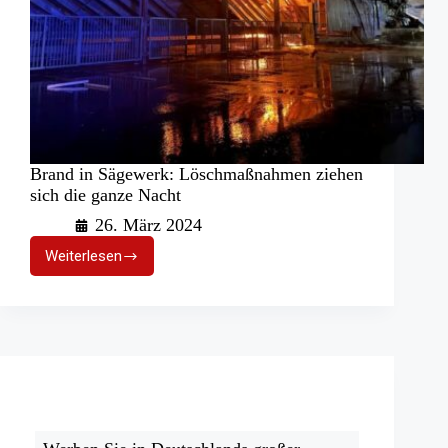
Brand in Sägewerk: Löschmaßnahmen ziehen
sich die ganze Nacht
26. März 2024
Weiterlesen
Brand
in
Sägewerk:
Löschmaßnahmen
ziehen
sich
die
ganze
Nacht