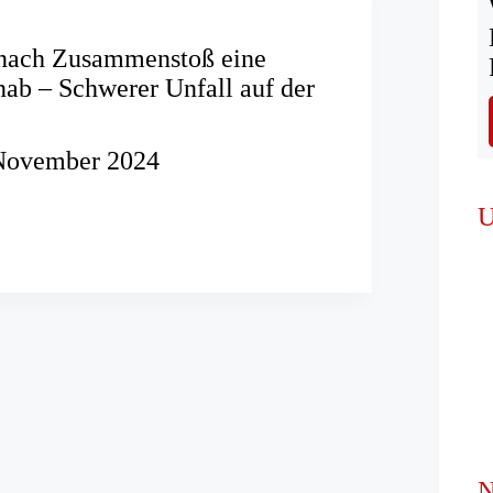
 nach Zusammenstoß eine
ab – Schwerer Unfall auf der
November 2024
U
nstoß
N