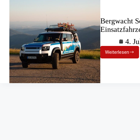
Bergwacht S
Einsatzfahrz
4. Ju
Weiterlesen
Bergwach
Schwarzw
Neue
Einsatzfa
für
jedes
Gelände