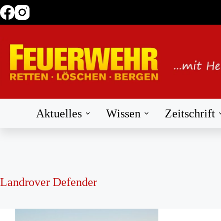
Zum
Inhalt
springen
Aktuelles
Wissen
Zeitschrift
Landrover Defender