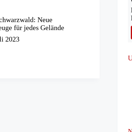
chwarzwald: Neue
euge für jedes Gelände
li 2023
t
ald:
U
hrzeuge
N