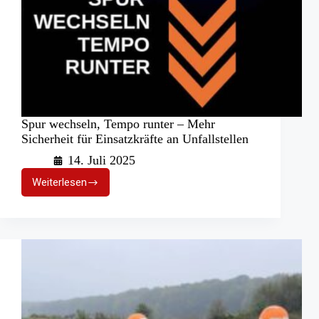
Spur wechseln, Tempo runter – Mehr
Sicherheit für Einsatzkräfte an Unfallstellen
14. Juli 2025
Weiterlesen
Spur
wechseln,
Tempo
runter
–
Mehr
Sicherheit
für
Einsatzkräfte
an
Unfallstellen