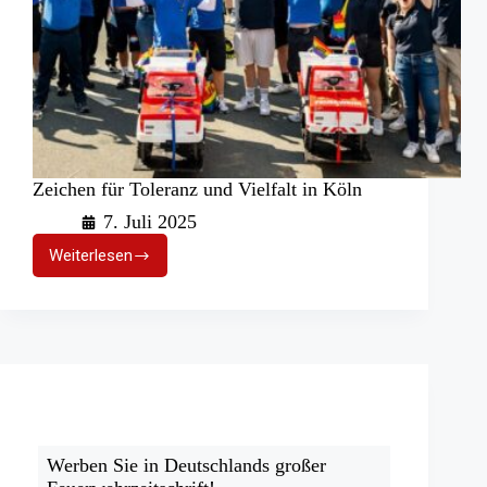
Zeichen für Toleranz und Vielfalt in Köln
7. Juli 2025
Weiterlesen
Zeichen
für
Toleranz
und
Vielfalt
in
Köln
Werben Sie in Deutschlands großer