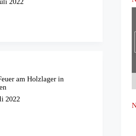
Juli 2022
tz
ren
rg
euer am Holzlager in
en
li 2022
N
: