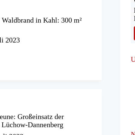
 Waldbrand in Kahl: 300 m²
li 2023
der
d
U
eune: Großeinsatz der
n Lüchow-Dannenberg
N