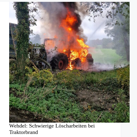
Kamen
(NRW)
Wehdel: Schwierige Löscharbeiten bei
Traktorbrand