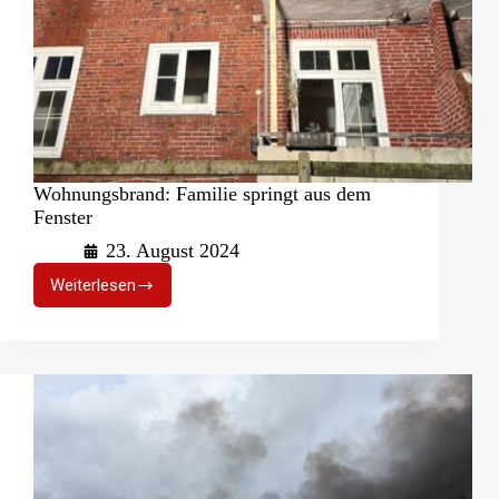
Wohnungsbrand: Familie springt aus dem
Fenster
23. August 2024
Weiterlesen
Wohnungsbrand:
Familie
springt
aus
dem
Fenster