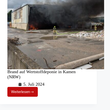
Brand auf Wertstoffdeponie in Kamen
(NRW)
5. Juli 2024
Weiterlesen
Brand
auf
Wertstoffdeponie
in