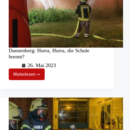
Dannenberg: Hurra, Hurra, die Schule
brennt?
26. Mai 2023
Weiterlesen
Dannenberg:
Hurra,
Hurra,
die
Schule
brennt?