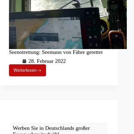
Seenotrettung: Seemann von Fähre gerettet
28. Februar 2022
Weiterlesen
Seenotrettung:
Seemann
von
Fähre
gerettet
Werben Sie in Deutschlands großer