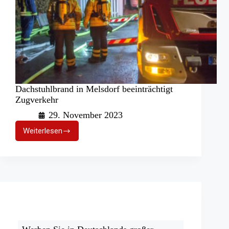
Dachstuhlbrand in Melsdorf beeinträchtigt
Zugverkehr
29. November 2023
Weiterlesen
Dachstuhlbrand
in
Melsdorf
beeinträchtigt
Zugverkehr