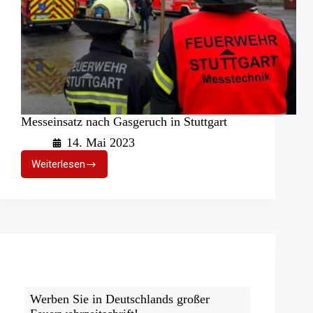
Messeinsatz nach Gasgeruch in Stuttgart
14. Mai 2023
Weiterlesen
Messeinsatz
nach
Gasgeruch
in
Stuttgart
Werben Sie in Deutschlands großer